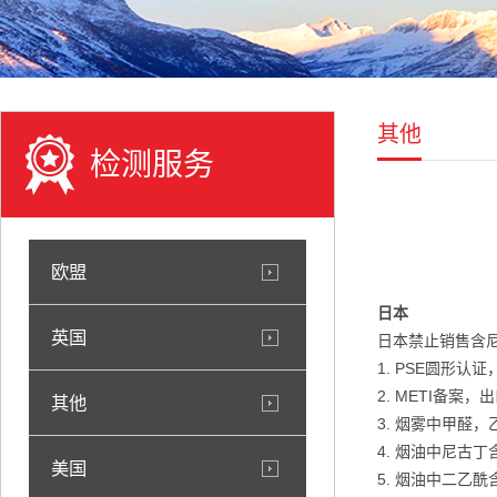
其他
检测服务
欧盟
日本
英国
日本禁止销售含
1. PSE圆形
2. METI备
其他
3. 烟雾中甲醛，
4. 烟油中尼古丁
美国
5. 烟油中二乙酰